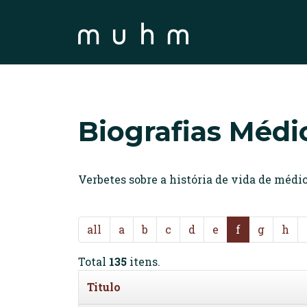
Biografias Médi
Verbetes sobre a história de vida de méd
all
a
b
c
d
e
f
g
h
Total
135
itens.
Titulo