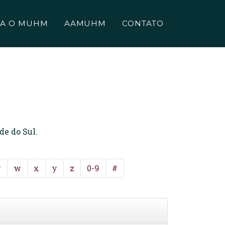
A O MUHM
AAMUHM
CONTATO
de do Sul.
v
w
x
y
z
0-9
#