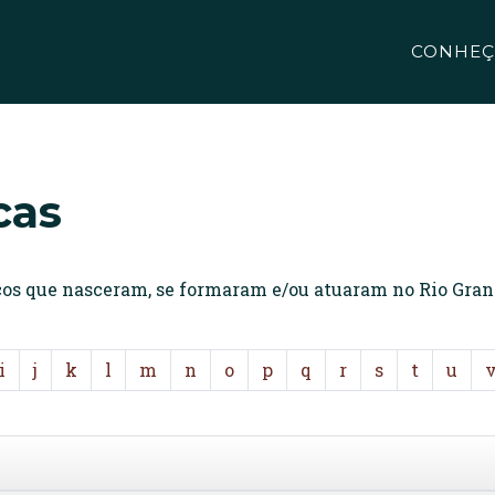
CONHEÇ
cas
icos que nasceram, se formaram e/ou atuaram no Rio Gran
i
j
k
l
m
n
o
p
q
r
s
t
u