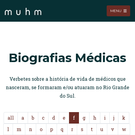
MENU
Biografias Médicas
Verbetes sobre a história de vida de médicos que
nasceram, se formaram e/ou atuaram no Rio Grande
do Sul.
all
a
b
c
d
e
f
g
h
i
j
k
l
m
n
o
p
q
r
s
t
u
v
w