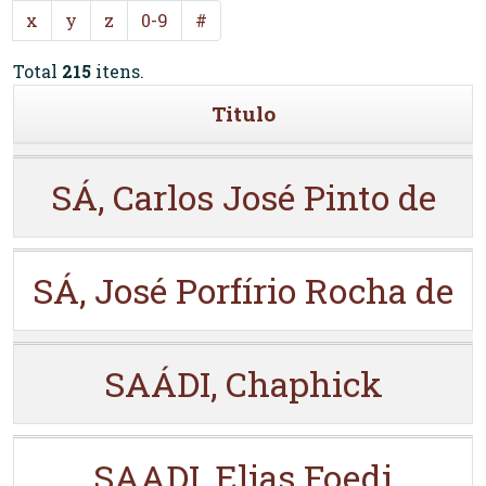
x
y
z
0-9
#
Total
215
itens.
Titulo
SÁ, Carlos José Pinto de
SÁ, José Porfírio Rocha de
SAÁDI, Chaphick
SAADI, Elias Foedi