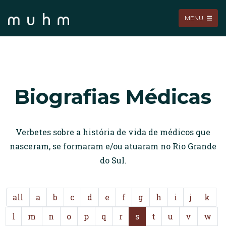
MENU
Biografias Médicas
Verbetes sobre a história de vida de médicos que
nasceram, se formaram e/ou atuaram no Rio Grande
do Sul.
all
a
b
c
d
e
f
g
h
i
j
k
l
m
n
o
p
q
r
s
t
u
v
w