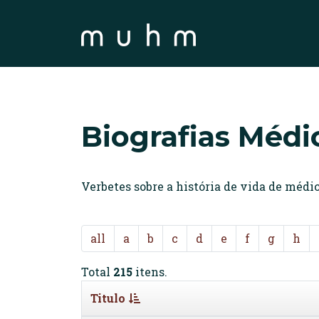
Biografias Médi
Verbetes sobre a história de vida de méd
all
a
b
c
d
e
f
g
h
Total
215
itens.
Titulo