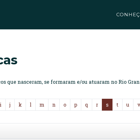
CONHEÇ
cas
icos que nasceram, se formaram e/ou atuaram no Rio Gran
i
j
k
l
m
n
o
p
q
r
s
t
u