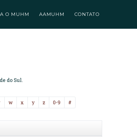
A O MUHM
AAMUHM
CONTATO
de do Sul.
v
w
x
y
z
0-9
#