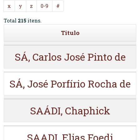
x
y
z
0-9
#
Total
215
itens.
Titulo
SÁ, Carlos José Pinto de
SÁ, José Porfírio Rocha de
SAÁDI, Chaphick
SAADI, Elias Foedi