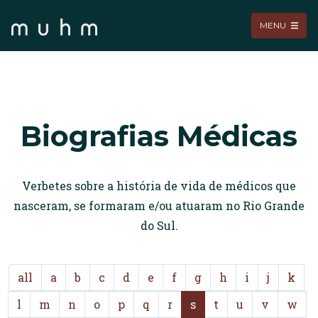
MENU
Biografias Médicas
Verbetes sobre a história de vida de médicos que
nasceram, se formaram e/ou atuaram no Rio Grande
do Sul.
all
a
b
c
d
e
f
g
h
i
j
k
l
m
n
o
p
q
r
s
t
u
v
w