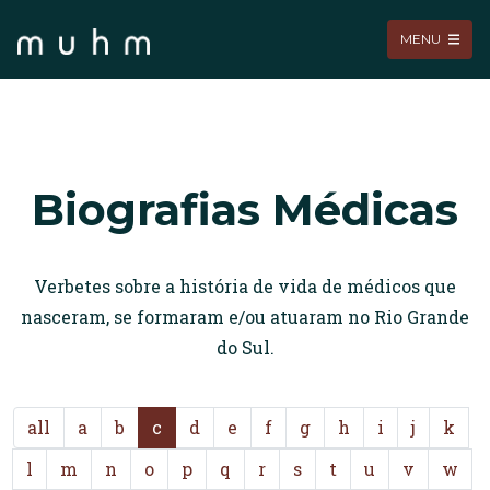
MENU
Biografias Médicas
Verbetes sobre a história de vida de médicos que
nasceram, se formaram e/ou atuaram no Rio Grande
do Sul.
all
a
b
c
d
e
f
g
h
i
j
k
l
m
n
o
p
q
r
s
t
u
v
w