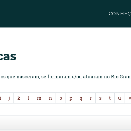
CONHEÇ
cas
icos que nasceram, se formaram e/ou atuaram no Rio Gran
i
j
k
l
m
n
o
p
q
r
s
t
u