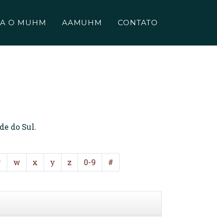
A O MUHM
AAMUHM
CONTATO
de do Sul.
v
w
x
y
z
0-9
#