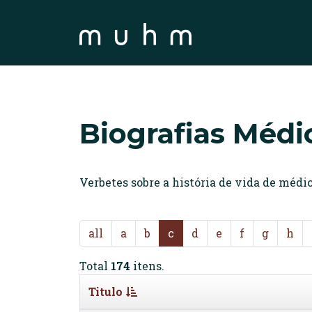
Biografias Médi
Verbetes sobre a história de vida de méd
all
a
b
c
d
e
f
g
h
Total
174
itens.
Titulo