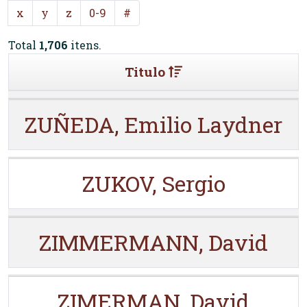
x
y
z
0-9
#
Total
1,706
itens.
Titulo
ZUÑEDA, Emilio Laydner
ZUKOV, Sergio
ZIMMERMANN, David
ZIMERMAN, David