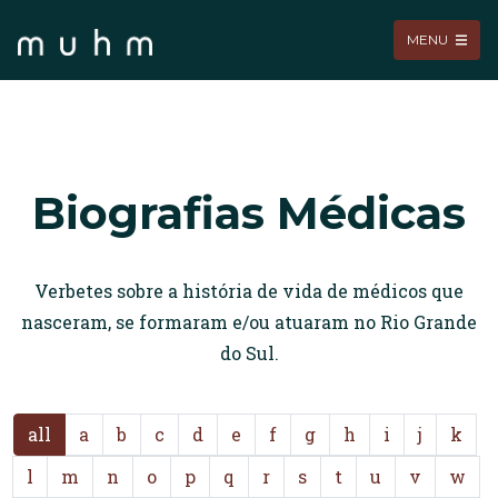
MENU
Biografias Médicas
Verbetes sobre a história de vida de médicos que
nasceram, se formaram e/ou atuaram no Rio Grande
do Sul.
all
a
b
c
d
e
f
g
h
i
j
k
l
m
n
o
p
q
r
s
t
u
v
w